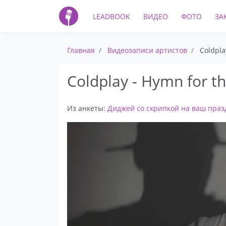
LEADBOOK
ВИДЕО
ФОТО
ЗА
Главная
Видеозаписи артистов
Coldpla
Coldplay - Hymn for 
Из анкеты:
Диджей со скрипкой на ваш празд