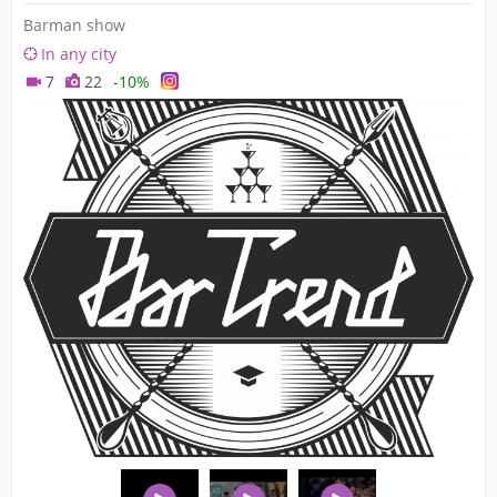
Barman show
In any city
7
22
-10%