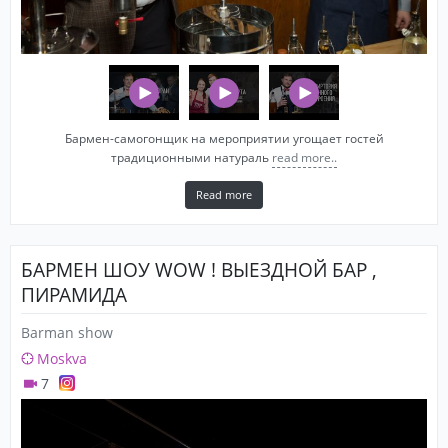
Бармен-самогонщик на мероприятии угощает гостей
традиционными натураль
read more..
Read more
БАРМЕН ШОУ WOW ! ВЫЕЗДНОЙ БАР ,
ПИРАМИДА
Barman show
Moskva
7