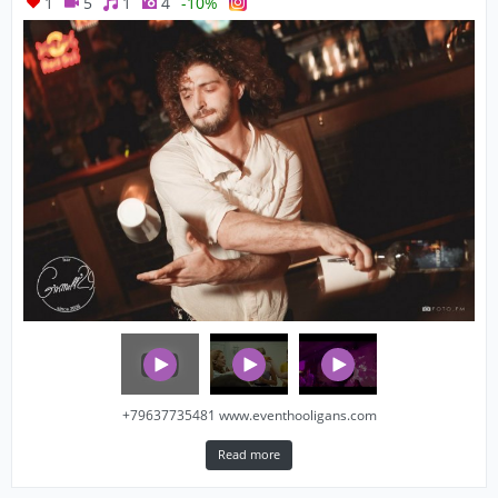
1
5
1
4
-10%
+79637735481 www.eventhooligans.com
Read more