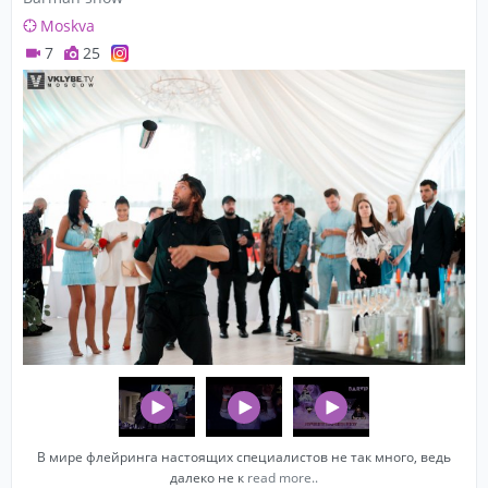
Moskva
7
25
В мире флейринга настоящих специалистов не так много, ведь
далеко не к
read more..