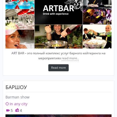
ART BAR – это полный комплекс услуг барного кейтеринга на
мероприятиях
read more..
Read more
БАРШОУ
Barman show
In any city
5
4