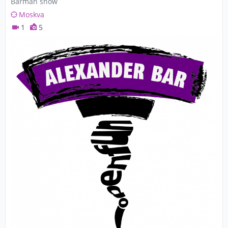
Barman show
Moskva
1
5