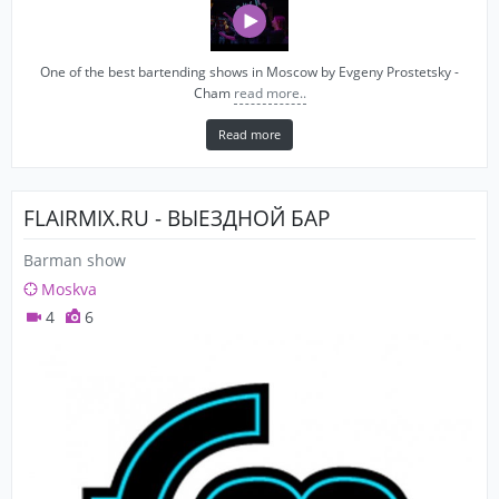
One of the best bartending shows in Moscow by Evgeny Prostetsky -
Cham
read more..
Read more
FLAIRMIX.RU - ВЫЕЗДНОЙ БАР
Barman show
Moskva
4
6