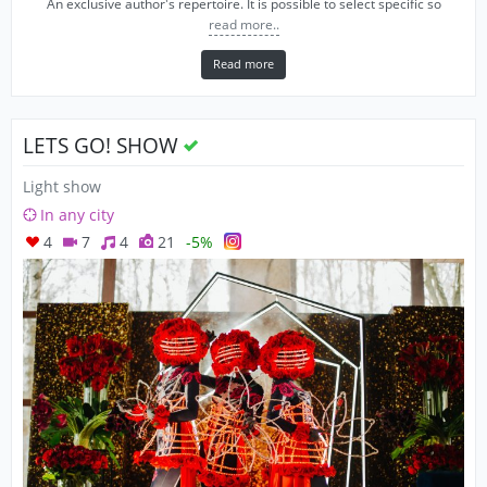
An exclusive author's repertoire. It is possible to select specific so
read more..
Read more
LETS GO! SHOW
Light show
In any city
4
7
4
21
-5%