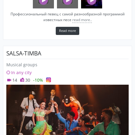
Профессиональный певец с самой разнообразной программой
известных песе
read more..
Read more
SALSA-TIMBA
Musical groups
In any city
14
30
-10%