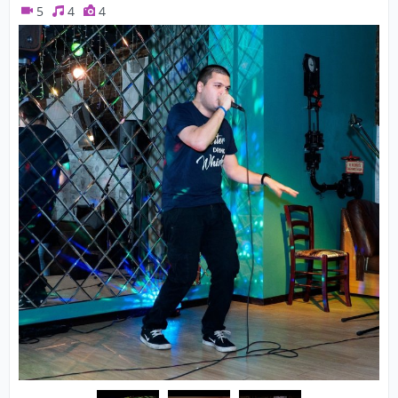
5
4
4