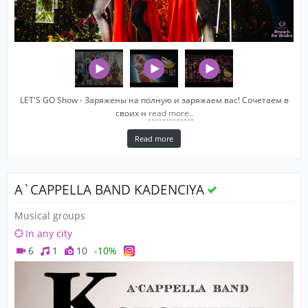
LET'S GO Show - Заряжены на полную и заряжаем вас! Сочетаем в
своих н
read more..
Read more
A`CAPPELLA BAND KADENCIYA
Musical groups
In any city
6
1
10
-10%