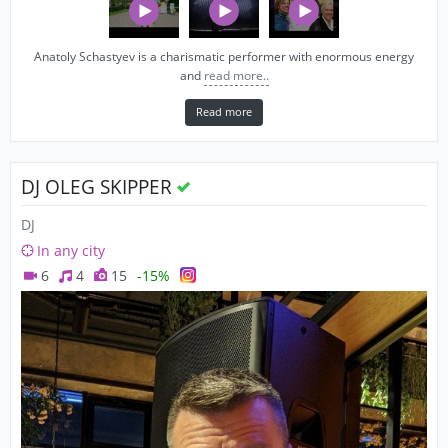
Anatoly Schastyev is a charismatic performer with enormous energy
and
read more..
Read more
DJ OLEG SKIPPER
DJ
In any city
6
4
15
-15%