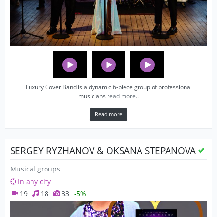
Luxury Cover Band is a dynamic 6-piece group of professional
musicians
read more..
Read more
SERGEY RYZHANOV & OKSANA STEPANOVA
Musical groups
In any city
19
18
33
-5%