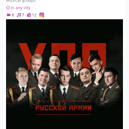
Musical groups
In any city
8
7
12