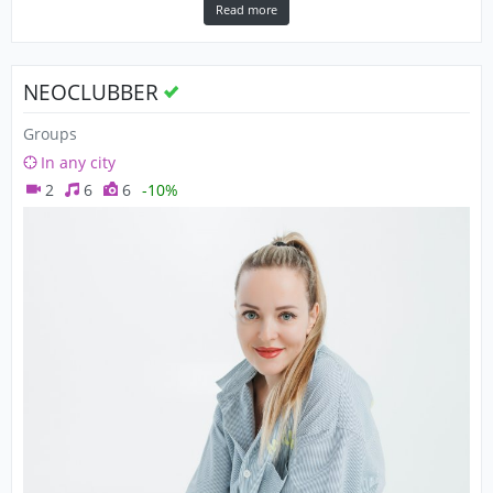
Read more
NEOCLUBBER
Groups
In any city
2
6
6
-10%