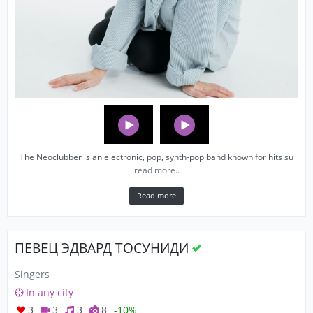
The Neoclubber is an electronic, pop, synth-pop band known for hits su
read more..
Read more
ПЕВЕЦ ЭДВАРД ТОСУНИДИ
Singers
In any city
3
3
3
8
-10%