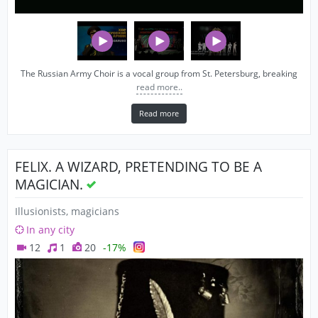
The Russian Army Choir is a vocal group from St. Petersburg, breaking
read more..
Read more
FELIX. A WIZARD, PRETENDING TO BE A
MAGICIAN.
Illusionists, magicians
In any city
12
1
20
-17%