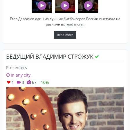
Егор Дергачев один из лучших битбоксеров России выступал на
различных
read more..
Read more
ВЕДУЩИЙ ВЛАДИМИР СТРОЖУК
Presenters
In any city
1
3
67
-10%