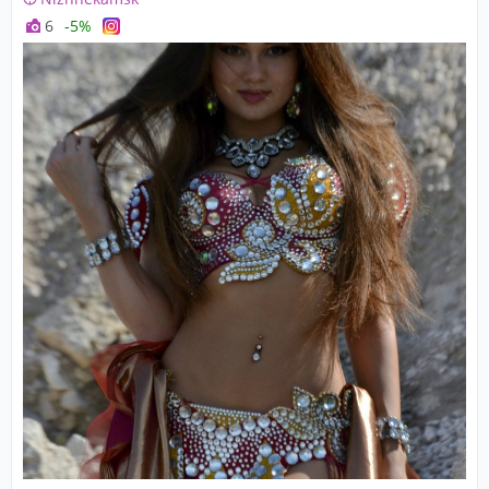
6
-5%