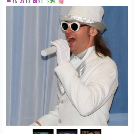
16
10
34
-30%