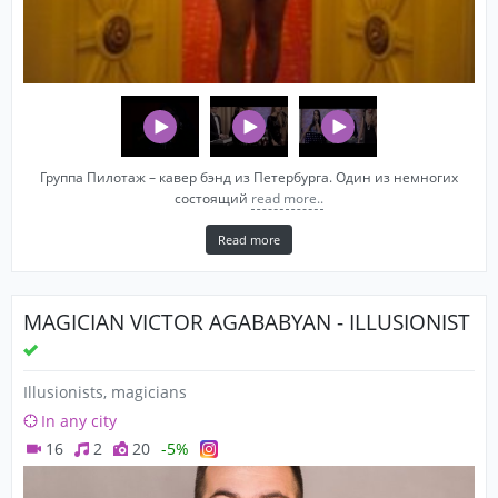
Группа Пилотаж – кавер бэнд из Петербурга. Один из немногих
состоящий
read more..
Read more
MAGICIAN VICTOR AGABABYAN - ILLUSIONIST
Illusionists, magicians
In any city
16
2
20
-5%