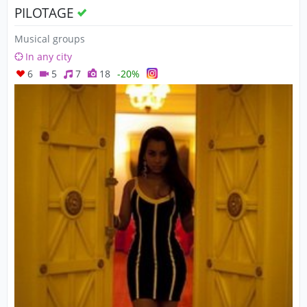
PILOTAGE
Musical groups
In any city
6
5
7
18
-20%