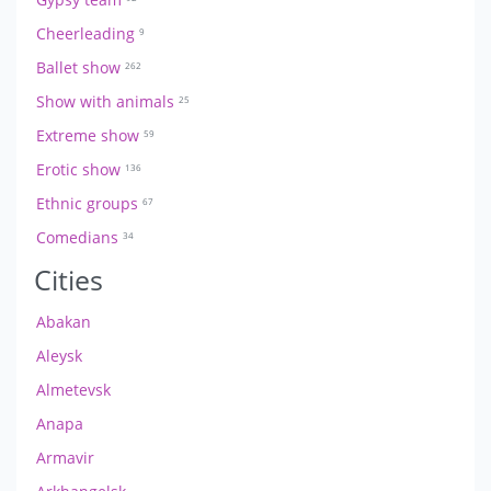
Cheerleading
9
Ballet show
262
Show with animals
25
Extreme show
59
Erotic show
136
Ethnic groups
67
Comedians
34
Cities
Abakan
Aleysk
Almetevsk
Anapa
Armavir