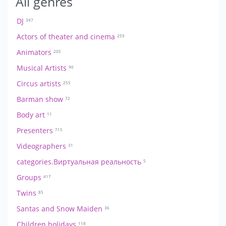
All genres
DJ
397
Actors of theater and cinema
259
Animators
205
Musical Artists
90
Circus artists
255
Barman show
72
Body art
11
Presenters
715
Videographers
31
categories.Виртуальная реальность
5
Groups
417
Twins
85
Santas and Snow Maiden
36
Children holidays
118