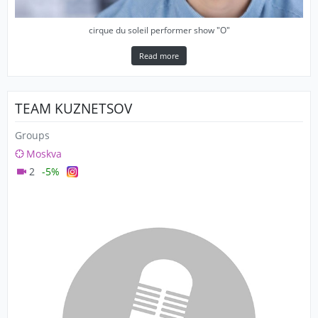
cirque du soleil performer show "O"
Read more
TEAM KUZNETSOV
Groups
Moskva
2
-5%