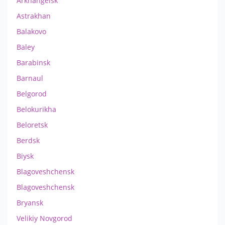
Arkhangelsk
Astrakhan
Balakovo
Baley
Barabinsk
Barnaul
Belgorod
Belokurikha
Beloretsk
Berdsk
Biysk
Blagoveshchensk
Blagoveshchensk
Bryansk
Velikiy Novgorod