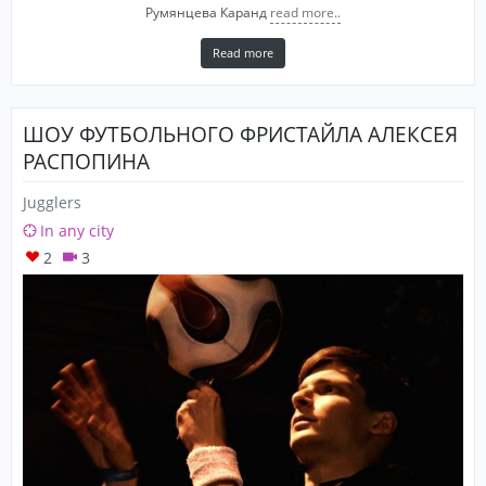
Румянцева Каранд
read more..
Read more
ШОУ ФУТБОЛЬНОГО ФРИСТАЙЛА АЛЕКСЕЯ
РАСПОПИНА
Jugglers
In any city
2
3