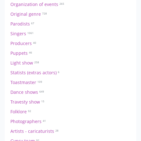
Organization of events
265
Original genre
728
Parodists
67
Singers
1061
Producers
40
Puppets
46
Light show
258
Statists (extras actors)
6
Toastmaster
109
Dance shows
649
Travesty show
15
Folklore
92
Photographers
41
Artists - caricaturists
28
Gypsy team
92