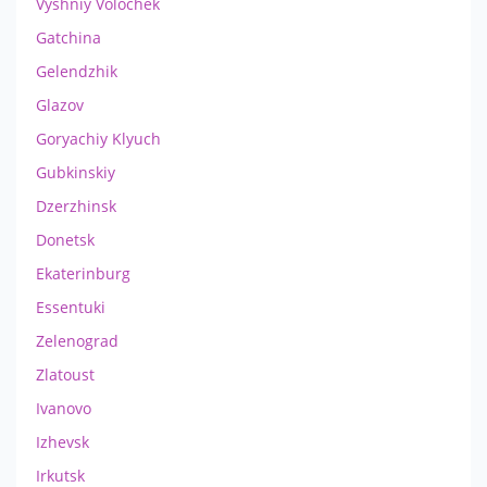
Vyshniy Volochek
Gatchina
Gelendzhik
Glazov
Goryachiy Klyuch
Gubkinskiy
Dzerzhinsk
Donetsk
Ekaterinburg
Essentuki
Zelenograd
Zlatoust
Ivanovo
Izhevsk
Irkutsk