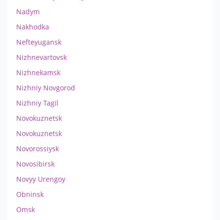
Nadym
Nakhodka
Nefteyugansk
Nizhnevartovsk
Nizhnekamsk
Nizhniy Novgorod
Nizhniy Tagil
Novokuznetsk
Novokuznetsk
Novorossiysk
Novosibirsk
Novyy Urengoy
Obninsk
Omsk