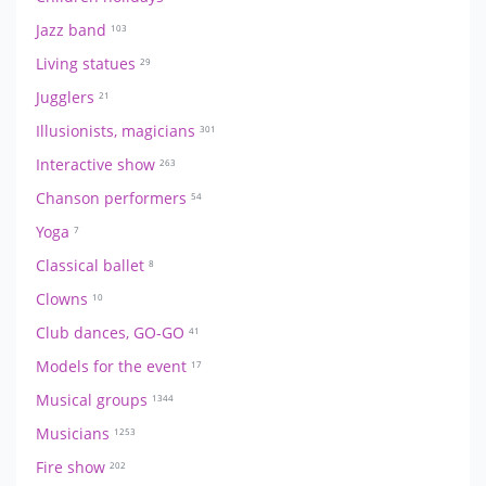
Jazz band
103
Living statues
29
Jugglers
21
Illusionists, magicians
301
Interactive show
263
Chanson performers
54
Yoga
7
Classical ballet
8
Clowns
10
Club dances, GO-GO
41
Models for the event
17
Musical groups
1344
Musicians
1253
Fire show
202