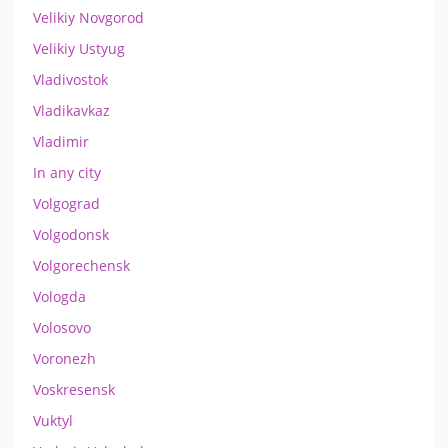
Velikiy Novgorod
Velikiy Ustyug
Vladivostok
Vladikavkaz
Vladimir
In any city
Volgograd
Volgodonsk
Volgorechensk
Vologda
Volosovo
Voronezh
Voskresensk
Vuktyl