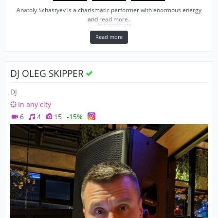
Anatoly Schastyev is a charismatic performer with enormous energy
and
read more..
Read more
DJ OLEG SKIPPER
DJ
In any city
6
4
15
-15%