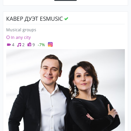
КАВЕР ДУЭТ ESMUSIC
Musical groups
In any city
4
2
9
-7%