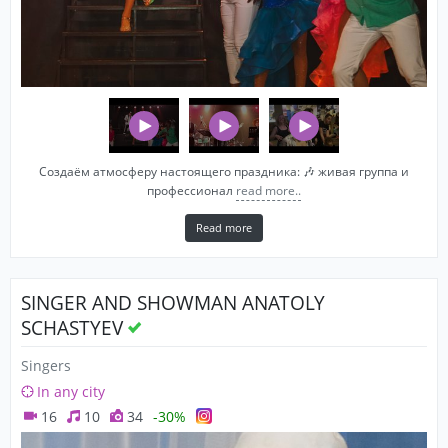
Создаём атмосферу настоящего праздника: 🎶 живая группа и
профессионал
read more..
Read more
SINGER AND SHOWMAN ANATOLY
SCHASTYEV
Singers
In any city
16
10
34
-30%