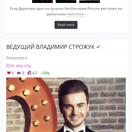
Егор Дергачев один из лучших битбоксеров России выступал на
различных
read more..
Read more
ВЕДУЩИЙ ВЛАДИМИР СТРОЖУК
Presenters
In any city
1
3
67
-10%