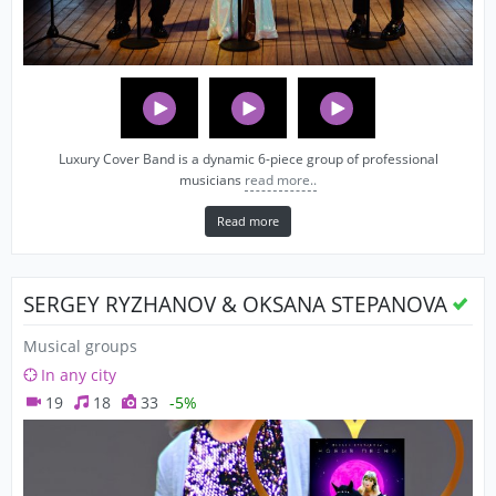
Luxury Cover Band is a dynamic 6-piece group of professional
musicians
read more..
Read more
SERGEY RYZHANOV & OKSANA STEPANOVA
Musical groups
In any city
19
18
33
-5%