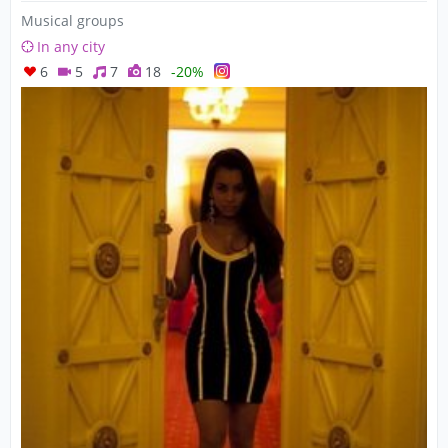
Musical groups
In any city
6
5
7
18
-20%