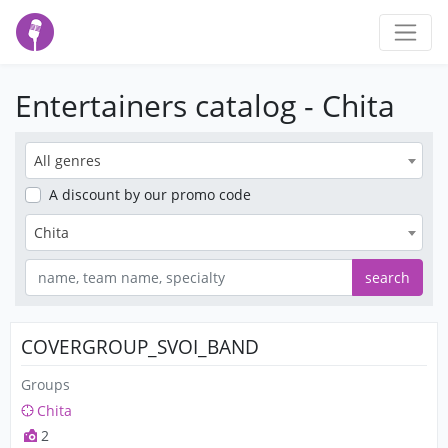
Entertainers catalog - Chita
All genres
A discount
by our promo code
Chita
search
COVERGROUP_SVOI_BAND
Groups
Chita
2