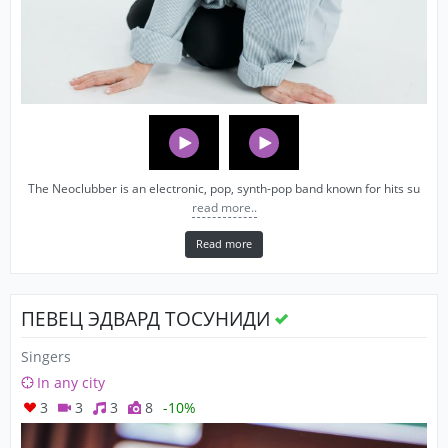
The Neoclubber is an electronic, pop, synth-pop band known for hits su
read more..
Read more
ПЕВЕЦ ЭДВАРД ТОСУНИДИ
Singers
In any city
3
3
3
8
-10%