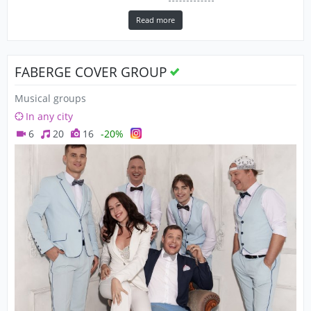
Read more
FABERGE COVER GROUP
Musical groups
In any city
6
20
16
-20%