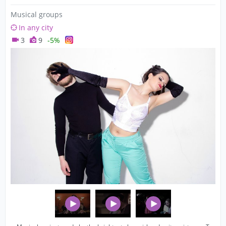
Musical groups
In any city
3
9
-5%