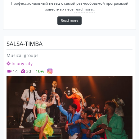
Профессиональный певец с самой разнообразной программой
известных песе
read more..
Read more
SALSA-TIMBA
Musical groups
In any city
14
30
-10%