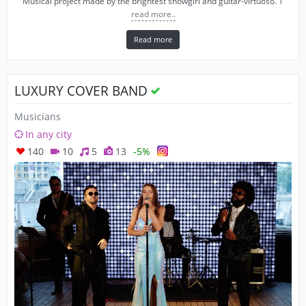
Musical project made by the brightest showgirl and guitar-virtuoso. T
read more..
Read more
LUXURY COVER BAND
Musicians
In any city
140
10
5
13
-5%