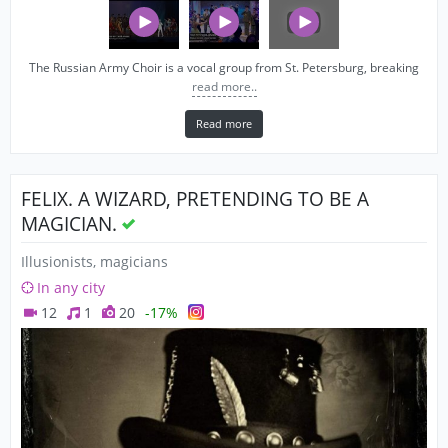
The Russian Army Choir is a vocal group from St. Petersburg, breaking
read more..
Read more
FELIX. A WIZARD, PRETENDING TO BE A
MAGICIAN.
Illusionists, magicians
In any city
12
1
20
-17%