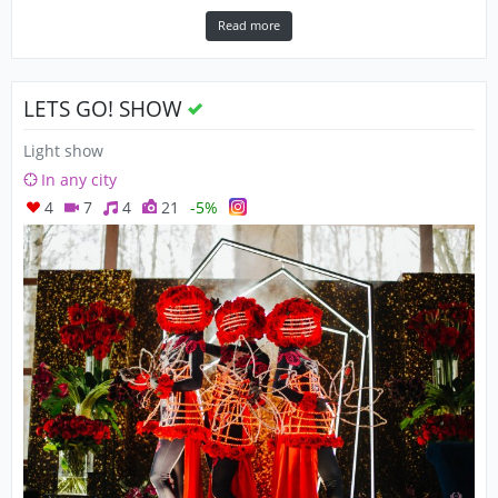
Read more
LETS GO! SHOW
Light show
In any city
4
7
4
21
-5%