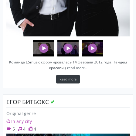
Команда ESmusic сформировалась 14 февраля 2012 года. Тандем
красавиц
read more..
Read more
ЕГОР БИТБОКС
Original genre
In any city
5
4
4