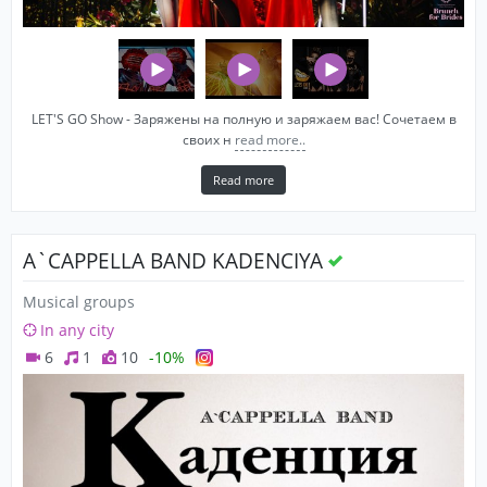
LET'S GO Show - Заряжены на полную и заряжаем вас! Сочетаем в
своих н
read more..
Read more
A`CAPPELLA BAND KADENCIYA
Musical groups
In any city
6
1
10
-10%