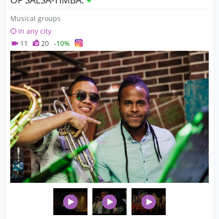
Musical groups
In any city
11
20
-10%