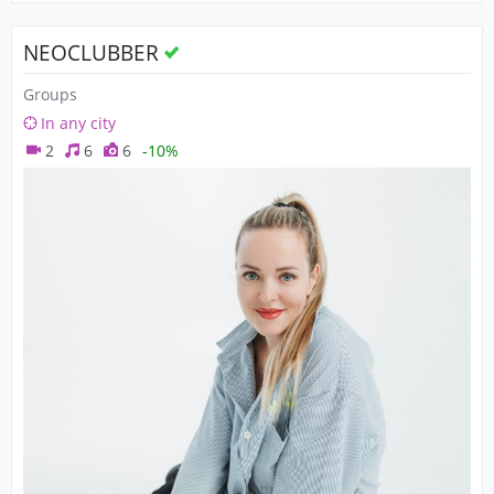
NEOCLUBBER
Groups
In any city
2
6
6
-10%