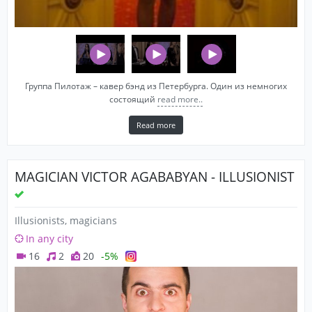
Группа Пилотаж – кавер бэнд из Петербурга. Один из немногих
состоящий
read more..
Read more
MAGICIAN VICTOR AGABABYAN - ILLUSIONIST
Illusionists, magicians
In any city
16
2
20
-5%